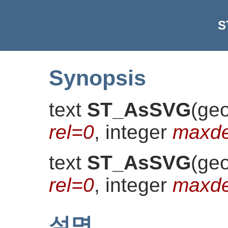
S
Synopsis
text
ST_AsSVG
(
ge
rel=0
, integer
maxde
text
ST_AsSVG
(
ge
rel=0
, integer
maxde
설명