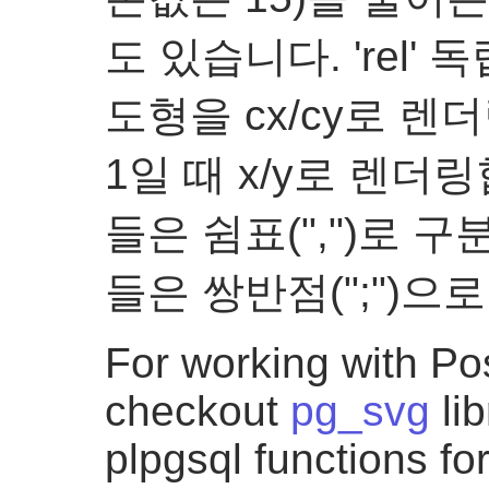
도 있습니다. 'rel'
도형을 cx/cy로 렌더
1일 때 x/y로 렌
들은 쉼표(",")로 
들은 쌍반점(";")으
For working with P
checkout
pg_svg
lib
plpgsql functions fo