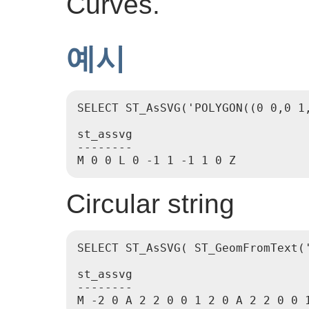
Curves.
예시
SELECT ST_AsSVG('POLYGON((0 0,0 1,
st_assvg

--------

M 0 0 L 0 -1 1 -1 1 0 Z
Circular string
SELECT ST_AsSVG( ST_GeomFromText('
st_assvg

--------

M -2 0 A 2 2 0 0 1 2 0 A 2 2 0 0 