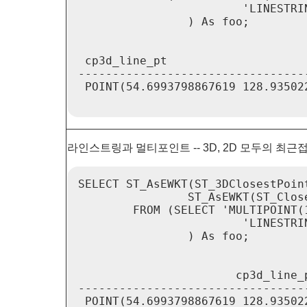
                        'LINESTRI
                ) As foo;

 cp3d_line_pt                    
---------------------------------
 POINT(54.6993798867619 128.93502
라인스트링과 멀티포인트 -- 3D, 2D 모두의 최근접점(cl
SELECT ST_AsEWKT(ST_3DClosestPoin
                ST_AsEWKT(ST_Clos
        FROM (SELECT 'MULTIPOINT(
                        'LINESTRI
                ) As foo;

                       cp3d_line_
---------------------------------
 POINT(54.6993798867619 128.93502