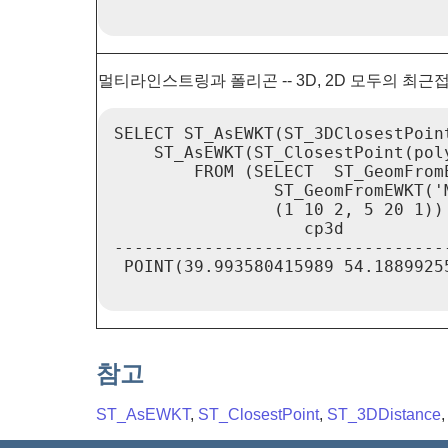
멀티라인스트링과 폴리곤 -- 3D, 2D 모두의 최근접점(cl
SELECT ST_AsEWKT(ST_3DClosestPoin
    ST_AsEWKT(ST_ClosestPoint(poly
        FROM (SELECT  ST_GeomFrom
                ST_GeomFromEWKT('
                (1 10 2, 5 20 1))'
                   cp3d           
---------------------------------
 POINT(39.993580415989 54.1889925
참고
ST_AsEWKT
,
ST_ClosestPoint
,
ST_3DDistance