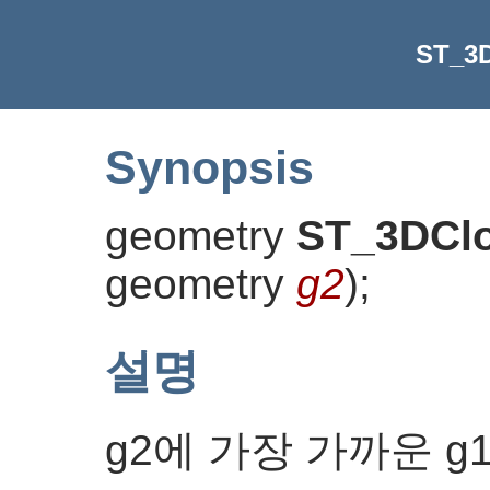
ST_3D
Synopsis
geometry
ST_3DClo
geometry
g2
)
;
설명
g2에 가장 가까운 g