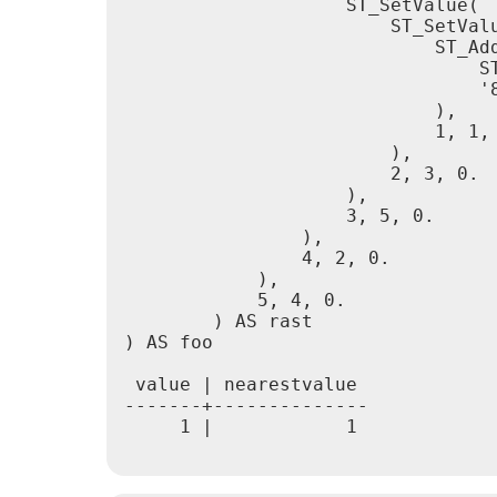
                    ST_SetValue(

                        ST_SetValu
                            ST_Add
                                ST
                                '8
                            ),

                            1, 1, 
                        ),

                        2, 3, 0.

                    ),

                    3, 5, 0.

                ),

                4, 2, 0.

            ),

            5, 4, 0.

        ) AS rast

) AS foo

 value | nearestvalue

-------+--------------

     1 |            1
