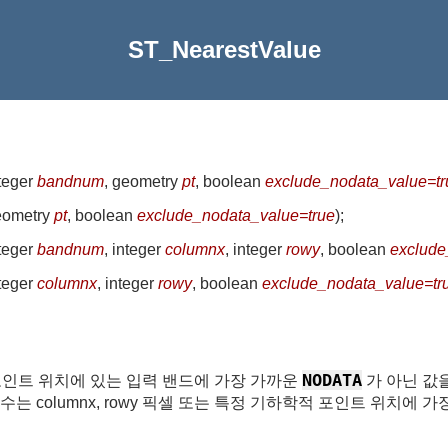
ST_NearestValue
nteger
bandnum
, geometry
pt
, boolean
exclude_nodata_value=tr
eometry
pt
, boolean
exclude_nodata_value=true
)
;
nteger
bandnum
, integer
columnx
, integer
rowy
, boolean
exclude
nteger
columnx
, integer
rowy
, boolean
exclude_nodata_value=tr
NODATA
학적 포인트 위치에 있는 입력 밴드에 가장 가까운
가 아닌 값을 
함수는 columnx, rowy 픽셀 또는 특정 기하학적 포인트 위치에 