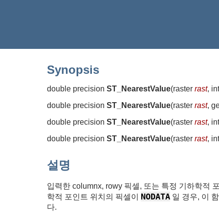
Synopsis
double precision
ST_NearestValue
(
raster
rast
, i
double precision
ST_NearestValue
(
raster
rast
, g
double precision
ST_NearestValue
(
raster
rast
, i
double precision
ST_NearestValue
(
raster
rast
, i
설명
입력한 columnx, rowy 픽셀, 또는 특정 기하
NODATA
학적 포인트 위치의 픽셀이
일 경우, 이 
다.