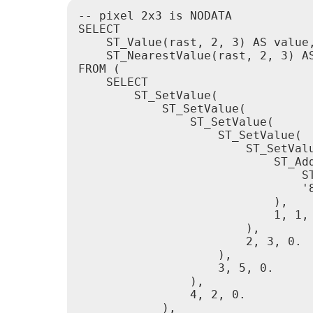
-- pixel 2x3 is NODATA

SELECT

    ST_Value(rast, 2, 3) AS value,
    ST_NearestValue(rast, 2, 3) AS
FROM (

    SELECT

        ST_SetValue(

            ST_SetValue(

                ST_SetValue(

                    ST_SetValue(

                        ST_SetValu
                            ST_Add
                                ST
                                '8
                            ),

                            1, 1, 
                        ),

                        2, 3, 0.

                    ),

                    3, 5, 0.

                ),

                4, 2, 0.

            ),
