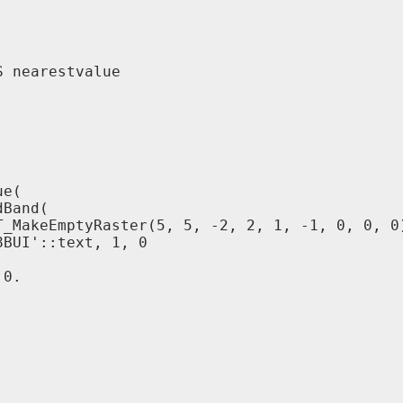


 nearestvalue

e(

Band(

_MakeEmptyRaster(5, 5, -2, 2, 1, -1, 0, 0, 0)
BUI'::text, 1, 0

0.
