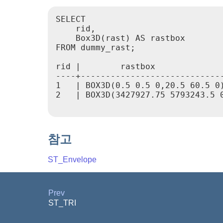
SELECT

    rid,

    Box3D(rast) AS rastbox

FROM dummy_rast;

rid |        rastbox

----+-----------------------------
1   | BOX3D(0.5 0.5 0,20.5 60.5 0)
2   | BOX3D(3427927.75 5793243.5 0
참고
ST_Envelope
Prev
ST_TRI