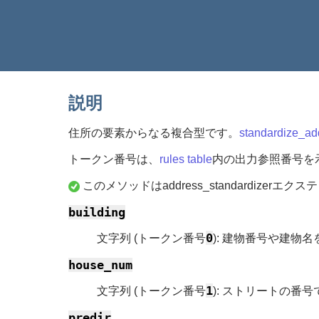
説明
住所の要素からなる複合型です。
standardize_ad
トークン番号は、
rules table
内の出力参照番号を
このメソッドはaddress_standardizer
building
0
文字列 (トークン番号
): 建物番号や建
house_num
1
文字列 (トークン番号
): ストリートの番号
predir