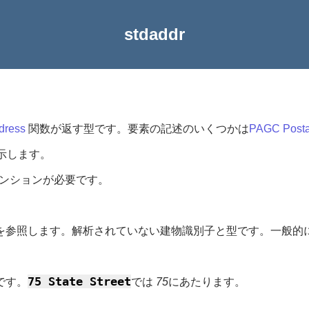
stdaddr
dress
関数が返す型です。要素の記述のいくつかは
PAGC Postal
示します。
エクステンションが必要です。
物名を参照します。解析されていない建物識別子と型です。一般
75 State Street
です。
では
75
にあたります。