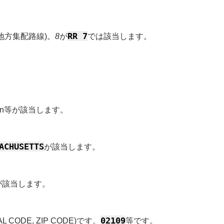
RR 7
E (地方集配路線)。
8
が
では該当します。
ston等が該当します。
ACHUSETTS
が該当します。
が該当します。
02109
AL CODE, ZIP CODE)です。
等です。