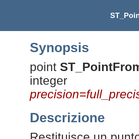
ST_Poi
Synopsis
point
ST_PointFro
integer
precision=full_prec
Descrizione
Restituisce un punt