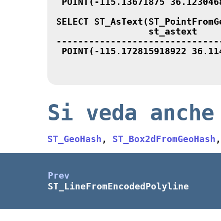
 POINT(-115.13671875 36.1230468
SELECT ST_AsText(ST_PointFromG
                 st_astext

-------------------------------
 POINT(-115.172815918922 36.114
Si veda anche
ST_GeoHash
,
ST_Box2dFromGeoHash
Prev
ST_LineFromEncodedPolyline