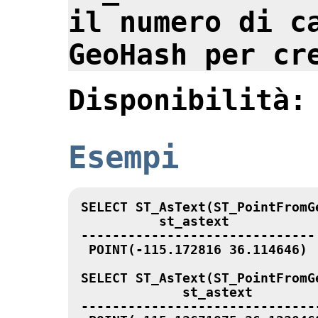
il numero di c
GeoHash per cr
Disponibilità:
Esempi
SELECT ST_AsText(ST_PointFromG
          st_astext

------------------------------

 POINT(-115.172816 36.114646)

SELECT ST_AsText(ST_PointFromG
             st_astext

-------------------------------