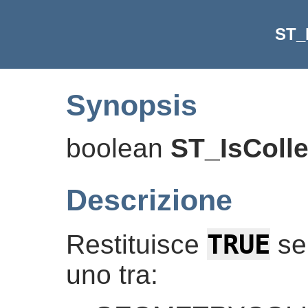
ST_I
Synopsis
boolean
ST_IsColle
Descrizione
TRUE
Restituisce
se 
uno tra: