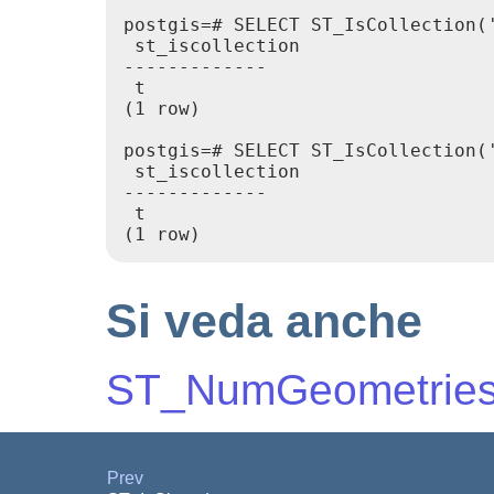
postgis=# SELECT ST_IsCollection('
 st_iscollection

-------------

 t

(1 row)

postgis=# SELECT ST_IsCollection('
 st_iscollection

-------------

 t

(1 row)
Si veda anche
ST_NumGeometrie
Prev