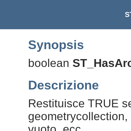
S
Synopsis
boolean
ST_HasAr
Descrizione
Restituisce TRUE se
geometrycollection,
vuoto, ecc.