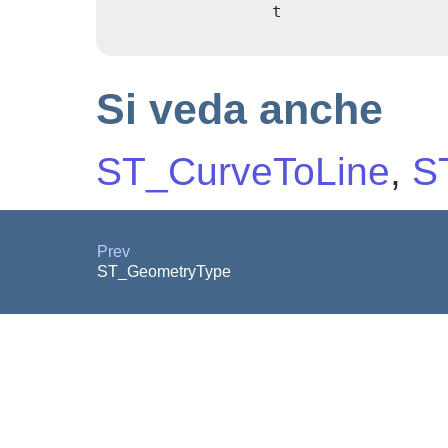
                t

Si veda anche
ST_CurveToLine
,
S
Prev
ST_GeometryType