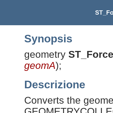
ST_Fo
Synopsis
geometry
ST_Force
geomA
)
;
Descrizione
Converts the geomet
GEOMETRYCOLLECTIO