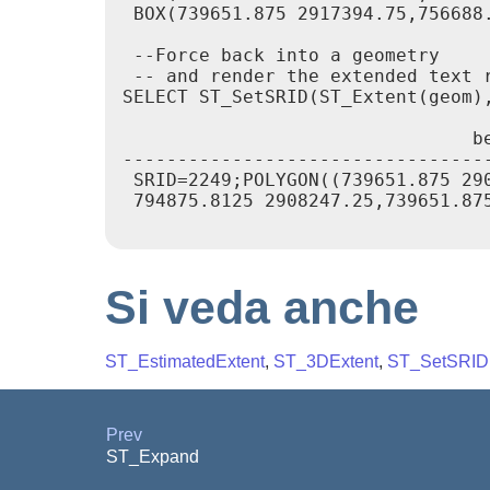
 BOX(739651.875 2917394.75,756688.
 --Force back into a geometry

 -- and render the extended text r
SELECT ST_SetSRID(ST_Extent(geom),
                                be
----------------------------------
 SRID=2249;POLYGON((739651.875 29
 794875.8125 2908247.25,739651.875
Si veda anche
ST_EstimatedExtent
,
ST_3DExtent
,
ST_SetSRID
Prev
ST_Expand