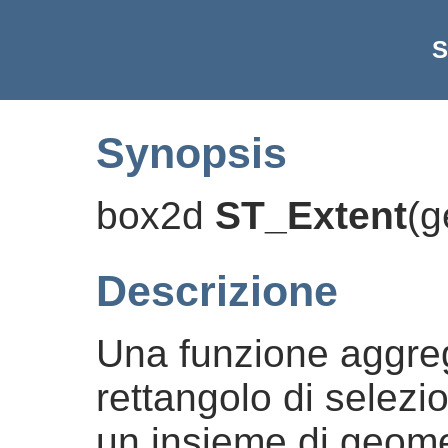
S
Synopsis
box2d
ST_Extent
(
g
Descrizione
Una funzione aggreg
rettangolo di selez
un insieme di geome