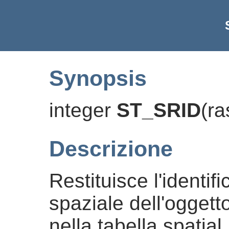
Synopsis
integer
ST_SRID
(
ra
Descrizione
Restituisce l'identifi
spaziale dell'oggett
nella tabella spatial