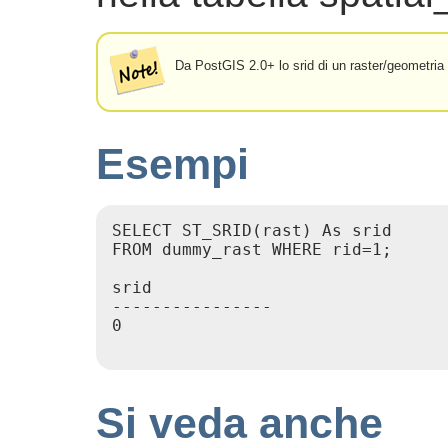
Da PostGIS 2.0+ lo srid di un raster/geometria
Esempi
SELECT ST_SRID(rast) As srid

FROM dummy_rast WHERE rid=1;

srid

----------------

0

Si veda anche