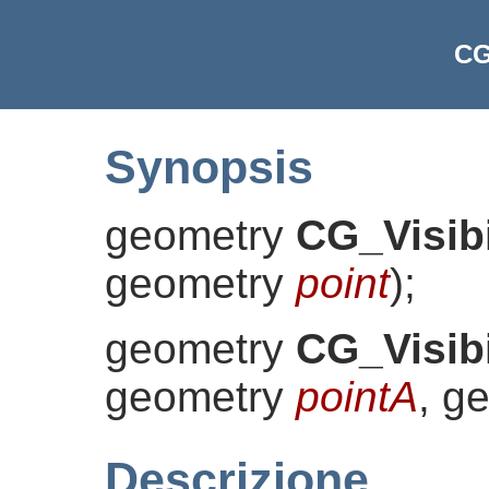
CG
Synopsis
geometry
CG_Visibi
geometry
point
)
;
geometry
CG_Visibi
geometry
pointA
, g
Descrizione