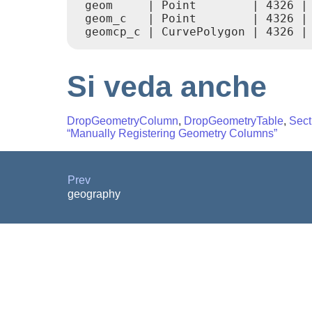
 geom     | Point        | 4326 | 
 geom_c   | Point        | 4326 | 
Si veda anche
DropGeometryColumn
,
DropGeometryTable
,
Sec
“Manually Registering Geometry Columns”
Prev
geography