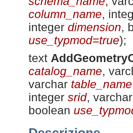
schema_name
, var
column_name
, inte
integer
dimension
, 
use_typmod=true
)
;
text
AddGeometry
catalog_name
, var
varchar
table_name
integer
srid
, varcha
boolean
use_typmo
Descrizione