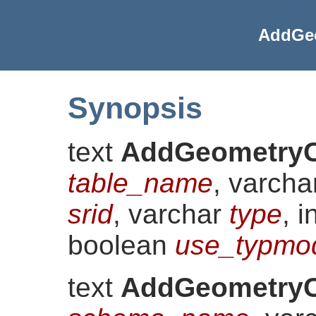
AddGe
Synopsis
text
AddGeometry
table_name
, varch
srid
, varchar
type
, 
boolean
use_typmo
text
AddGeometry