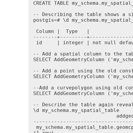
CREATE TABLE my_schema.my_spatial_
-- Describing the table shows a si
postgis=# \d my_schema.my_spatial_
                                 
 Column |  Type   |               
--------+---------+--------------
 id     | integer | not null defa
-- Add a spatial column to the tab
SELECT AddGeometryColumn ('my_sche
-- Add a point using the old const
SELECT AddGeometryColumn ('my_sch
--Add a curvepolygon using old con
SELECT AddGeometryColumn ('my_sch
-- Describe the table again reveal
\d my_schema.my_spatial_table

                            addgeo
----------------------------------
 my_schema.my_spatial_table.geomcp
(1 row)
