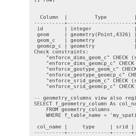
                                  
  Column  |         Type         |
----------+----------------------
 id       | integer              
 geom     | geometry(Point,4326) |
 geom_c   | geometry             |
 geomcp_c | geometry             |
Check constraints:

    "enforce_dims_geom_c" CHECK (s
    "enforce_dims_geomcp_c" CHECK 
    "enforce_geotype_geom_c" CHEC
    "enforce_geotype_geomcp_c" CH
    "enforce_srid_geom_c" CHECK (s
    "enforce_srid_geomcp_c" CHECK 
-- geometry_columns view also regi
SELECT f_geometry_column As col_na
    FROM geometry_columns

    WHERE f_table_name = 'my_spati
 col_name |     type     | srid | 
----------+--------------+------+-