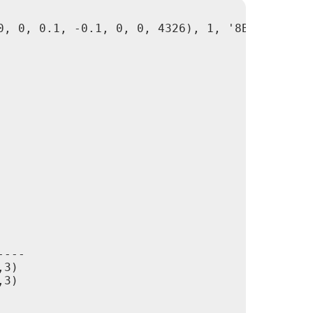
0, 0, 0.1, -0.1, 0, 0, 4326), 1, '8BUI', 1, 0
---

3)

3)
