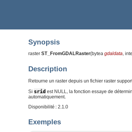
Synopsis
raster
ST_FromGDALRaster
(
bytea
gdaldata
, in
Description
Retourne un raster depuis un fichier raster supp
srid
Si
est NULL, la fonction essaye de détermi
automatiquement.
Disponibilité : 2.1.0
Exemples