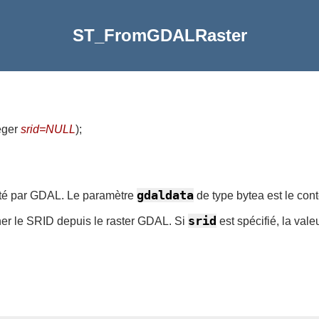
ST_FromGDALRaster
teger
srid=NULL
)
;
gdaldata
orté par GDAL. Le paramètre
de type bytea est le con
srid
ner le SRID depuis le raster GDAL. Si
est spécifié, la val