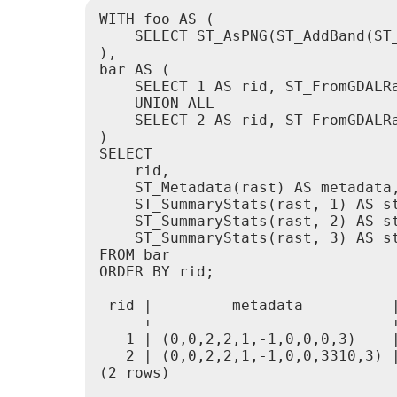
WITH foo AS (

    SELECT ST_AsPNG(ST_AddBand(ST
),

bar AS (

    SELECT 1 AS rid, ST_FromGDALRa
    UNION ALL

    SELECT 2 AS rid, ST_FromGDALRa
)

SELECT

    rid,

    ST_Metadata(rast) AS metadata,
    ST_SummaryStats(rast, 1) AS st
    ST_SummaryStats(rast, 2) AS st
    ST_SummaryStats(rast, 3) AS st
FROM bar

ORDER BY rid;

 rid |         metadata          |
-----+---------------------------+
   1 | (0,0,2,2,1,-1,0,0,0,3)    |
   2 | (0,0,2,2,1,-1,0,0,3310,3) |
(2 rows)
