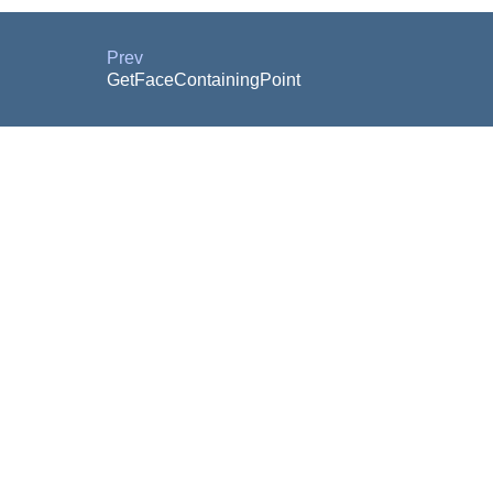
Prev
GetFaceContainingPoint