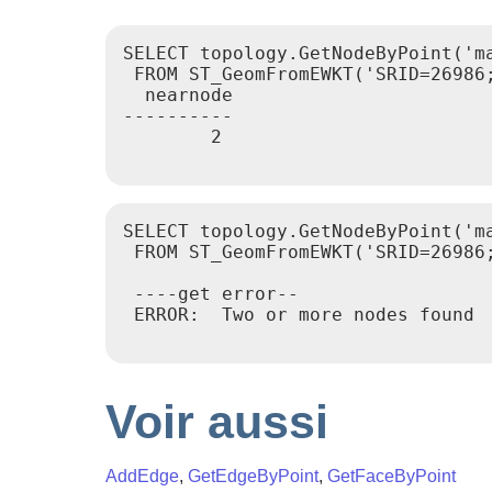
SELECT topology.GetNodeByPoint('ma
 FROM ST_GeomFromEWKT('SRID=26986;
  nearnode

----------

        2

SELECT topology.GetNodeByPoint('ma
 FROM ST_GeomFromEWKT('SRID=26986;
 ----get error--

 ERROR:  Two or more nodes found

Voir aussi
AddEdge
,
GetEdgeByPoint
,
GetFaceByPoint