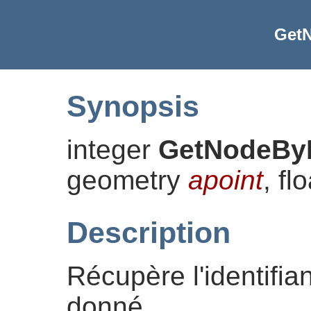
Get
Synopsis
integer
GetNodeBy
geometry
apoint
, fl
Description
Récupère l'identifia
donné.