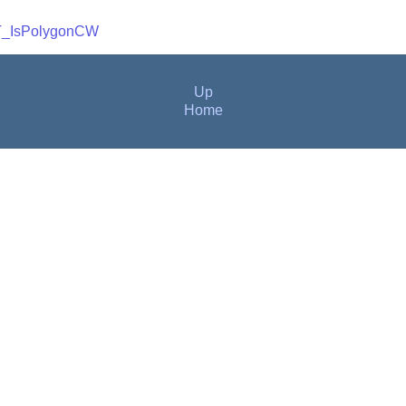
_IsPolygonCW
Up
Home