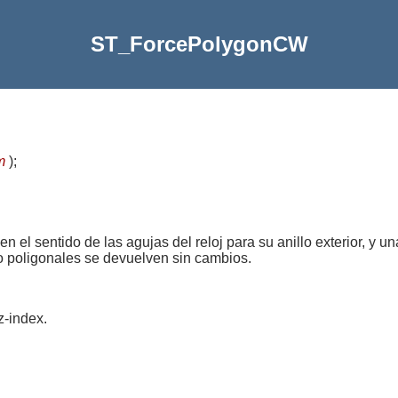
ST_ForcePolygonCW
m
)
;
en el sentido de las agujas del reloj para su anillo exterior, y u
 no poligonales se devuelven sin cambios.
z-index.