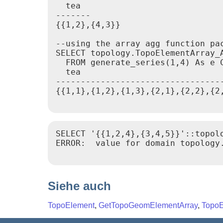
  tea

-------

{{1,2},{4,3}}

--using the array agg function pac
SELECT topology.TopoElementArray_A
  FROM generate_series(1,4) As e C
  tea

----------------------------------
{{1,1},{1,2},{1,3},{2,1},{2,2},{2,
SELECT '{{1,2,4},{3,4,5}}'::topolo
ERROR:  value for domain topology
Siehe auch
TopoElement
,
GetTopoGeomElementArray
,
TopoE