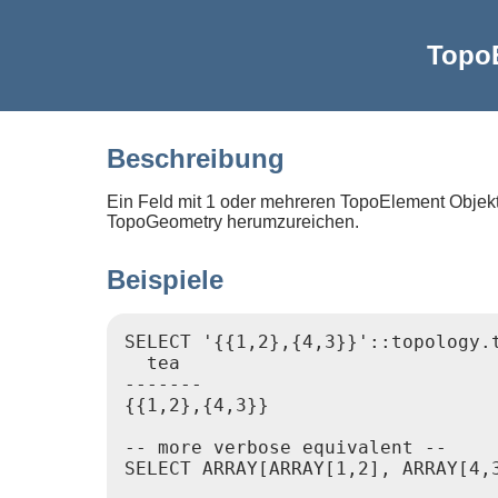
Topo
Beschreibung
Ein Feld mit 1 oder mehreren TopoElement Objekt
TopoGeometry herumzureichen.
Beispiele
SELECT '{{1,2},{4,3}}'::topology.t
  tea

-------

{{1,2},{4,3}}

-- more verbose equivalent --

SELECT ARRAY[ARRAY[1,2], ARRAY[4,3