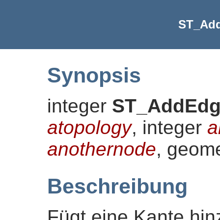
ST_Ad
Synopsis
integer
ST_AddEdg
atopology
, integer
a
anothernode
, geom
Beschreibung
Fügt eine Kante hinz