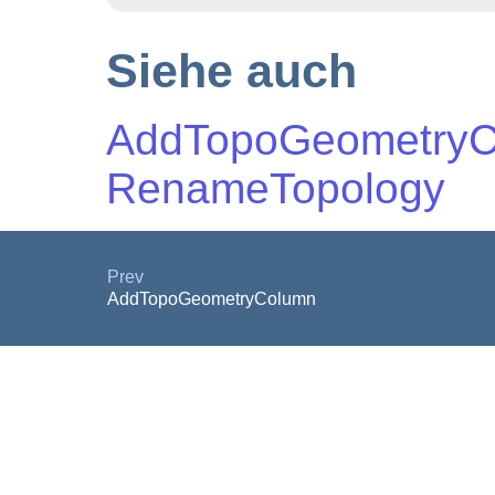
Siehe auch
AddTopoGeometry
RenameTopology
Prev
AddTopoGeometryColumn