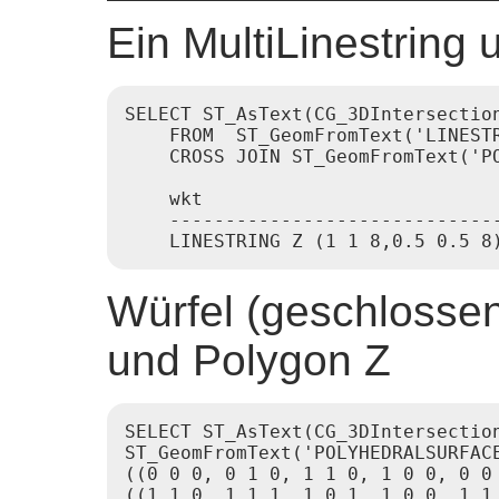
Ein MultiLinestring 
SELECT ST_AsText(CG_3DIntersection
    FROM  ST_GeomFromText('LINEST
    CROSS JOIN ST_GeomFromText('P
    wkt

    ------------------------------
Würfel (geschlossen
und Polygon Z
SELECT ST_AsText(CG_3DIntersection
ST_GeomFromText('POLYHEDRALSURFACE
((0 0 0, 0 1 0, 1 1 0, 1 0 0, 0 0 
((1 1 0, 1 1 1, 1 0 1, 1 0 0, 1 1 