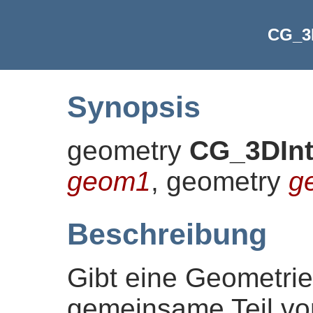
CG_3D
Synopsis
geometry
CG_3DInt
geom1
, geometry
g
Beschreibung
Gibt eine Geometrie
gemeinsame Teil vo