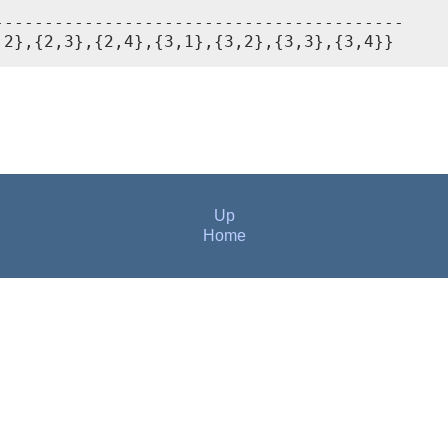
----------------------------------------

,2},{2,3},{2,4},{3,1},{3,2},{3,3},{3,4}}
Up
Home