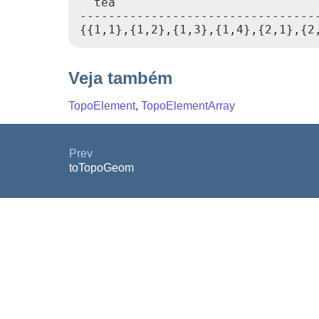
  tea

----------------------------------
{{1,1},{1,2},{1,3},{1,4},{2,1},{2
Veja também
TopoElement
,
TopoElementArray
Prev
toTopoGeom