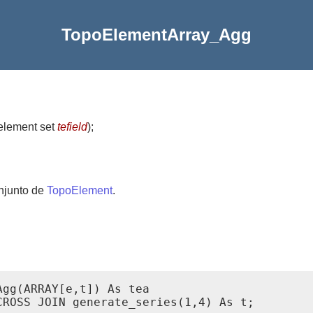
TopoElementArray_Agg
element set
tefield
)
;
njunto de
TopoElement
.
gg(ARRAY[e,t]) As tea

ROSS JOIN generate_series(1,4) As t;
