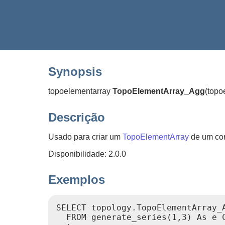
Synopsis
topoelementarray
TopoElementArray_Agg
(
topo
Descrição
Usado para criar um
TopoElementArray
de um co
Disponibilidade: 2.0.0
Exemplos
SELECT topology.TopoElementArray_A
  FROM generate_series(1,3) As e C