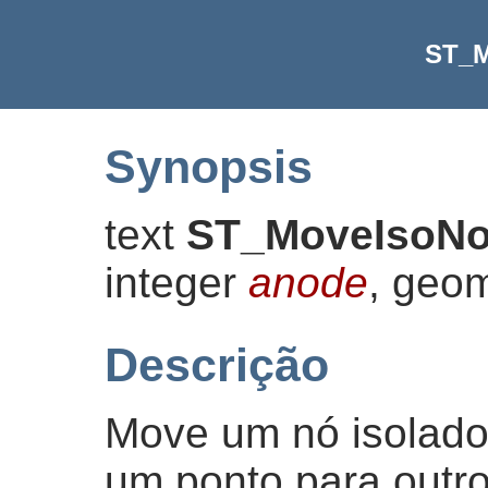
ST_M
Synopsis
text
ST_MoveIsoN
integer
anode
, geo
Descrição
Move um nó isolado
um ponto para outr