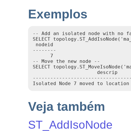
Exemplos
-- Add an isolated node with no fa
SELECT topology.ST_AddIsoNode('ma
 nodeid

--------

      7

-- Move the new node --

SELECT topology.ST_MoveIsoNode('m
                      descrip

----------------------------------
Isolated Node 7 moved to location
Veja também
ST_AddIsoNode