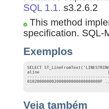
SQL 1.1.
s3.2.6.2
This method impl
specification. SQL-
Exemplos
SELECT ST_LineFromText('LINESTRIN
aline                            |
----------------------------------
010200000002000000000000000000F ..
Veja também