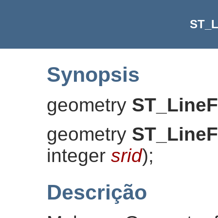
ST_L
Synopsis
geometry
ST_LineF
geometry
ST_LineF
integer
srid
)
;
Descrição