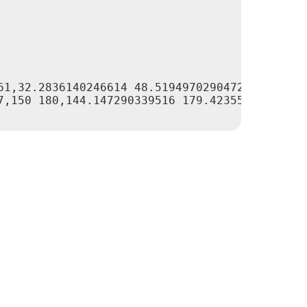
61,32.2836140246614 48.5194970290472,35.05591
7,150 180,144.147290339516 179.423558412097,1