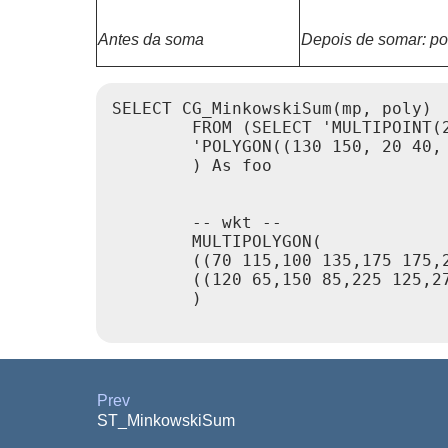
Antes da soma
Depois de somar: po
SELECT CG_MinkowskiSum(mp, poly)

        FROM (SELECT 'MULTIPOINT(2
        'POLYGON((130 150, 20 40, 
        ) As foo

        -- wkt --

        MULTIPOLYGON(

        ((70 115,100 135,175 175,2
        ((120 65,150 85,225 125,27
        )

Prev
ST_MinkowskiSum