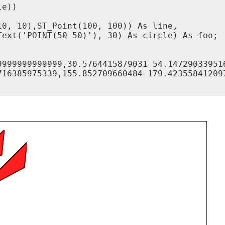
e))

0, 10),ST_Point(100, 100)) As line,

ext('POINT(50 50)'), 30) As circle) As foo;

9999999999999,30.5764415879031 54.14729033951
716385975339,155.852709660484 179.42355841209