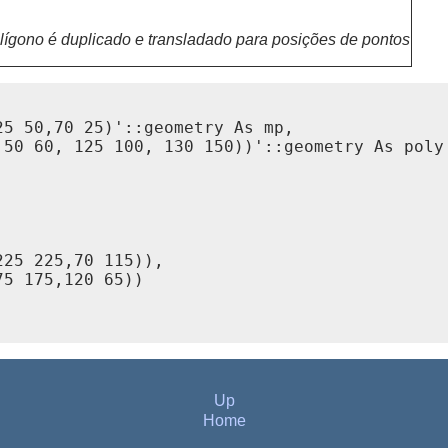
lígono é duplicado e transladado para posições de pontos
5 50,70 25)'::geometry As mp,

50 60, 125 100, 130 150))'::geometry As poly

25 225,70 115)),

5 175,120 65))

Up
Home