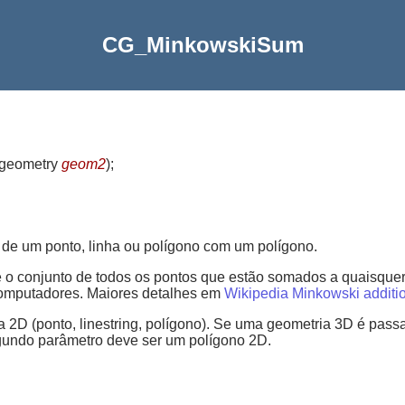
CG_MinkowskiSum
 geometry
geom2
)
;
e um ponto, linha ou polígono com um polígono.
o conjunto de todos os pontos que estão somados a quaisque
omputadores. Maiores detalhes em
Wikipedia Minkowski additi
 2D (ponto, linestring, polígono). Se uma geometria 3D é passa
egundo parâmetro deve ser um polígono 2D.