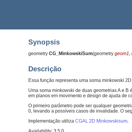
Synopsis
geometry
CG_MinkowskiSum
(
geometry
geom1
,
Descrição
Essa função representa uma soma minkowski 2D d
Uma soma minkowski de duas geometrias A e B é 
em planos em movimento e design de ajuda de c
O primeiro parâmetro pode ser qualquer geometria
0, levando a possíveis casos de invalidade. O s
Implementação utiliza
CGAL 2D Minkowskisum
.
Availability: 3.5.0