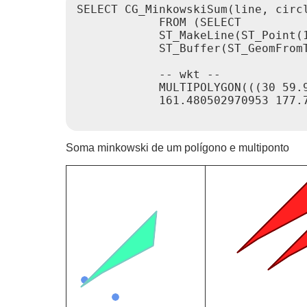
SELECT CG_MinkowskiSum(line, circl
            FROM (SELECT

            ST_MakeLine(ST_Point(1
            ST_Buffer(ST_GeomFromT
            -- wkt --

            MULTIPOLYGON(((30 59.
            161.480502970953 177.
Soma minkowski de um polígono e multiponto