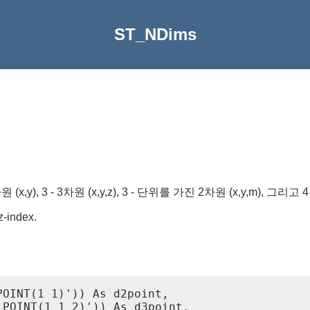
ST_NDims
,y), 3 - 3차원 (x,y,z), 3 - 단위를 가진 2차원 (x,y,m), 그리
z-index.
OINT(1 1)')) As d2point,

POINT(1 1 2)')) As d3point,
