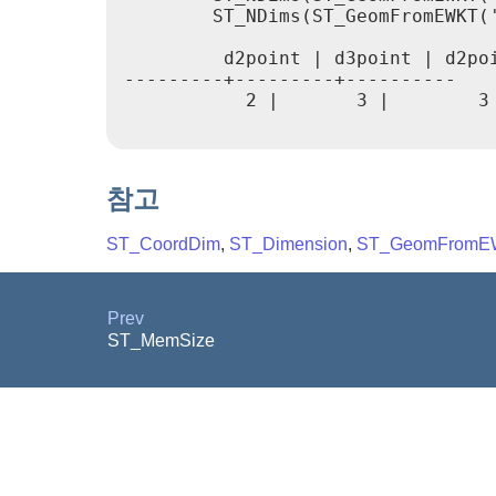
        ST_NDims(ST_GeomFromEWKT('
         d2point | d3point | d2poi
---------+---------+----------

           2 |       3 |        3

참고
ST_CoordDim
,
ST_Dimension
,
ST_GeomFromE
Prev
ST_MemSize