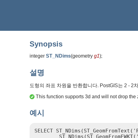
Synopsis
integer
ST_NDims
(
geometry
g1
)
;
설명
도형의 좌표 차원을 반환합니다. PostGIS는 2 - 2차원 (x
This function supports 3d and will not drop the 
예시
SELECT ST_NDims(ST_GeomFromText('P
        ST_NDims(ST_GeomFromEWKT('