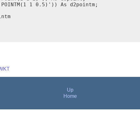
POINTM(1 1 0.5)')) As d2pointm;

ntm

WKT
Up
Home