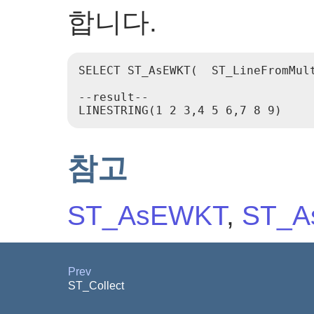
합니다.
SELECT ST_AsEWKT(  ST_LineFromMult
--result--

참고
ST_AsEWKT
,
ST_A
Prev
ST_Collect