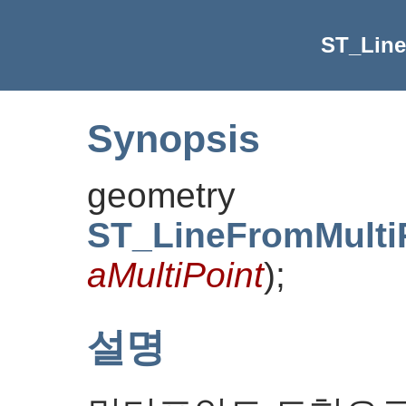
ST_Line
Synopsis
geometry
ST_LineFromMulti
aMultiPoint
)
;
설명