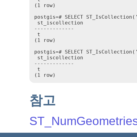
(1 row)

postgis=# SELECT ST_IsCollection('
 st_iscollection

-------------

 t

(1 row)

postgis=# SELECT ST_IsCollection('
 st_iscollection

-------------

 t

(1 row)
참고
ST_NumGeometrie