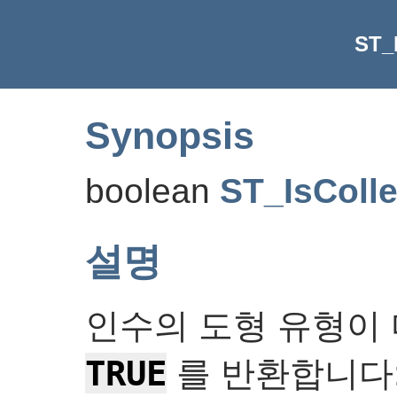
ST_I
Synopsis
boolean
ST_IsColle
설명
인수의 도형 유형이 
TRUE
를 반환합니다