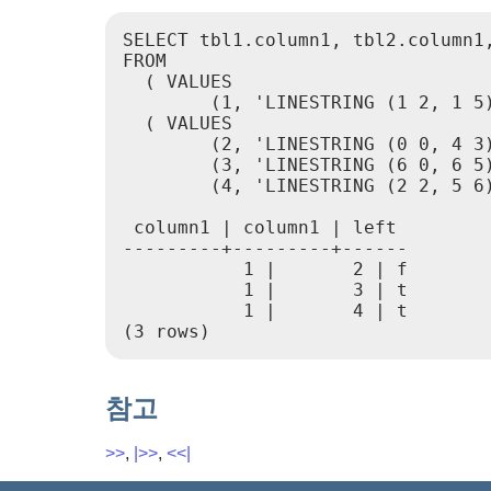
SELECT tbl1.column1, tbl2.column1,
FROM

  ( VALUES

        (1, 'LINESTRING (1 2, 1 5)
  ( VALUES

        (2, 'LINESTRING (0 0, 4 3)
        (3, 'LINESTRING (6 0, 6 5)
        (4, 'LINESTRING (2 2, 5 6)
 column1 | column1 | left

---------+---------+------

           1 |       2 | f

           1 |       3 | t

           1 |       4 | t

(3 rows)
참고
>>
,
|>>
,
<<|