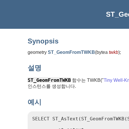
ST_G
Synopsis
geometry
ST_GeomFromTWKB
(
bytea
twkb
)
;
설명
ST_GeomFromTWKB
함수는 TWKB("
Tiny Well-K
인스턴스를 생성합니다.
예시
SELECT ST_AsText(ST_GeomFromTWKB(