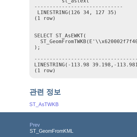
         st_astext

-----------------------------

 LINESTRING(126 34, 127 35)

(1 row)

SELECT ST_AsEWKT(

  ST_GeomFromTWKB(E'\\x620002f7f40
);

                                  
----------------------------------
LINESTRING(-113.98 39.198,-113.981
관련 정보
ST_AsTWKB
Prev
ST_GeomFromKML