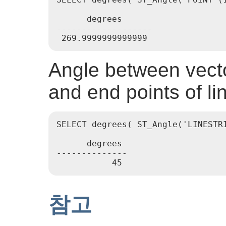
      degrees

-------------------

Angle between vecto
and end points of li
SELECT degrees( ST_Angle('LINESTR
      degrees

--------------

참고