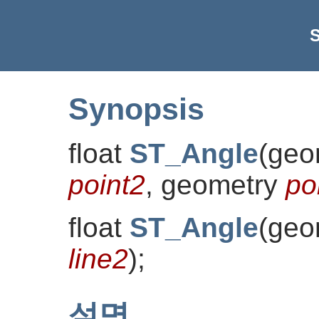
Synopsis
float
ST_Angle
(
geo
point2
, geometry
po
float
ST_Angle
(
geo
line2
)
;
설명