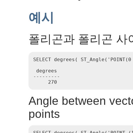
예시
폴리곤과 폴리곤 사
SELECT degrees( ST_Angle('POINT(0 
 degrees

---------

Angle between vecto
points
SELECT degrees( ST_Angle('POINT (