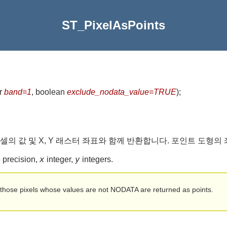
ST_PixelAsPoints
er
band=1
, boolean
exclude_nodata_value=TRUE
)
;
셀의 값 및 X, Y 래스터 좌표와 함께 반환합니다. 포인트 도형
x
y
 precision,
integer,
integers.
those pixels whose values are not NODATA are returned as points.