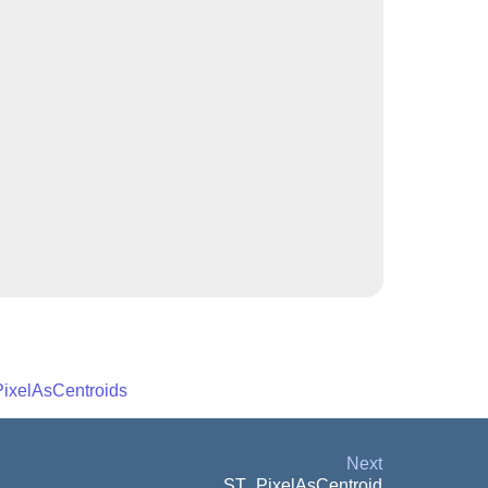
ixelAsCentroids
Next
ST_PixelAsCentroid