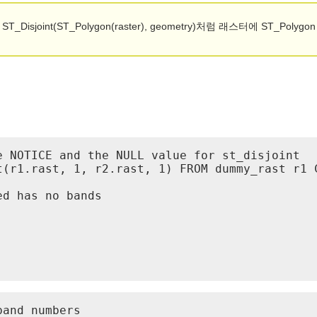
joint(ST_Polygon(raster), geometry)처럼 래스터에 ST_Pol
 NOTICE and the NULL value for st_disjoint

t(r1.rast, 1, r2.rast, 1) FROM dummy_rast r1 C
d has no bands

and numbers
