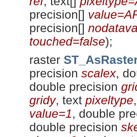
ref
, text[]
pixeltype
precision[]
value=A
precision[]
nodatav
touched=false
)
;
raster
ST_AsRaste
precision
scalex
, d
double precision
gri
gridy
, text
pixeltype
value=1
, double pr
double precision
sk