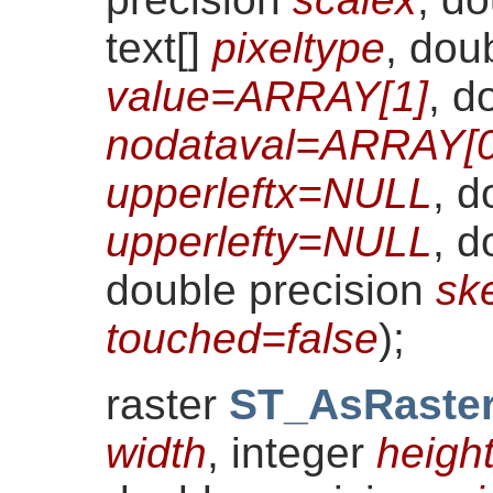
text[]
pixeltype
, dou
value=ARRAY[1]
, d
nodataval=ARRAY[0
upperleftx=NULL
, d
upperlefty=NULL
, d
double precision
sk
touched=false
)
;
raster
ST_AsRaste
width
, integer
heigh