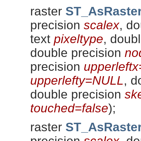
raster
ST_AsRaste
precision
scalex
, d
text
pixeltype
, doub
double precision
no
precision
upperleft
upperlefty=NULL
, d
double precision
sk
touched=false
)
;
raster
ST_AsRaste
precision
scalex
, d