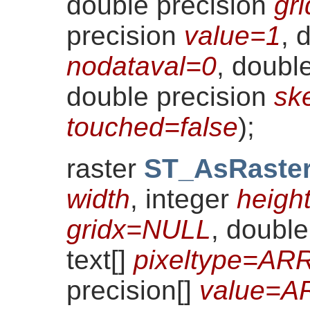
double precision
gri
precision
value=1
, 
nodataval=0
, doubl
double precision
sk
touched=false
)
;
raster
ST_AsRaste
width
, integer
heigh
gridx=NULL
, doubl
text[]
pixeltype=ARR
precision[]
value=A