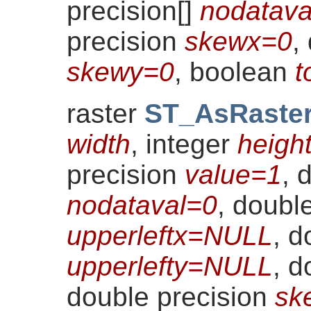
precision[]
nodatav
precision
skewx=0
,
skewy=0
, boolean
t
raster
ST_AsRaste
width
, integer
heigh
precision
value=1
, 
nodataval=0
, doubl
upperleftx=NULL
, d
upperlefty=NULL
, d
double precision
sk