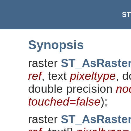
ST
Synopsis
raster
ST_AsRaste
ref
, text
pixeltype
, 
double precision
no
touched=false
)
;
raster
ST_AsRaste