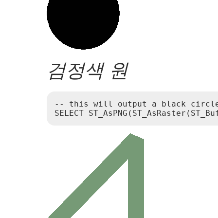
검정색 원
-- this will output a black circle
SELECT ST_AsPNG(ST_AsRaster(ST_Bu