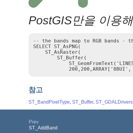
PostGIS만을 이
-- the bands map to RGB bands - th
SELECT ST_AsPNG(

    ST_AsRaster(

        ST_Buffer(

            ST_GeomFromText('LINES
            200,200,ARRAY['8BUI',
참고
ST_BandPixelType
,
ST_Buffer
,
ST_GDALDrivers
Prev
ST_AddBand