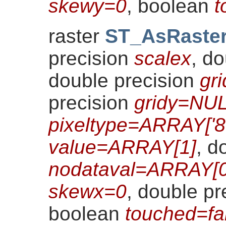
skewy=0
, boolean
t
raster
ST_AsRaste
precision
scalex
, d
double precision
gr
precision
gridy=NU
pixeltype=ARRAY['8
value=ARRAY[1]
, d
nodataval=ARRAY[0
skewx=0
, double pr
boolean
touched=fa