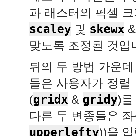
과 래스터의 픽셀 크
scaley
skewx
및
맞도록 조정될 것입
뒤의 두 방법 가운데
들은 사용자가 정렬
gridx
gridy
(
&
)를
다른 두 변종들은 좌
upperlefty
))을 