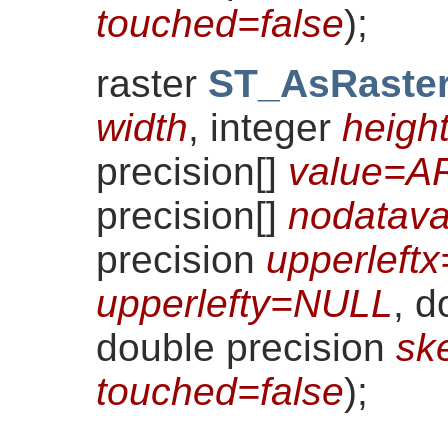
touched=false
)
;
raster
ST_AsRaste
width
, integer
heigh
precision[]
value=A
precision[]
nodatav
precision
upperleft
upperlefty=NULL
, d
double precision
sk
touched=false
)
;