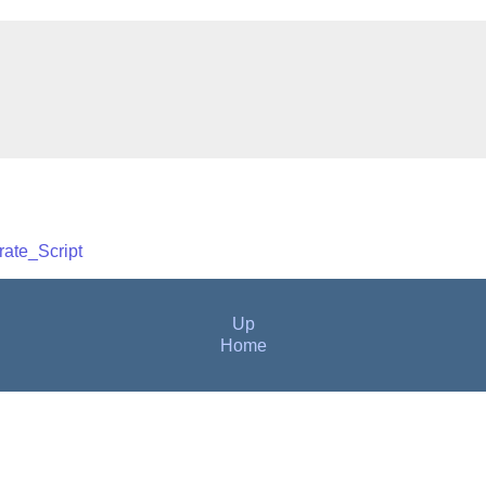
ate_Script
Up
Home