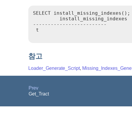
SELECT install_missing_indexes();

         install_missing_indexes

-------------------------

 t

참고
Loader_Generate_Script
,
Missing_Indexes_Gener
Prev
Get_Tract