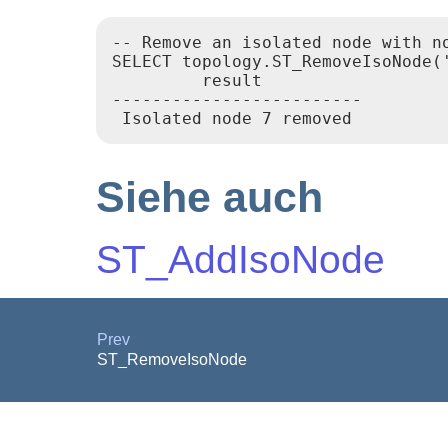
-- Remove an isolated node with no
SELECT topology.ST_RemoveIsoNode('
         result

-------------------------

Siehe auch
ST_AddIsoNode
Prev
ST_RemoveIsoNode