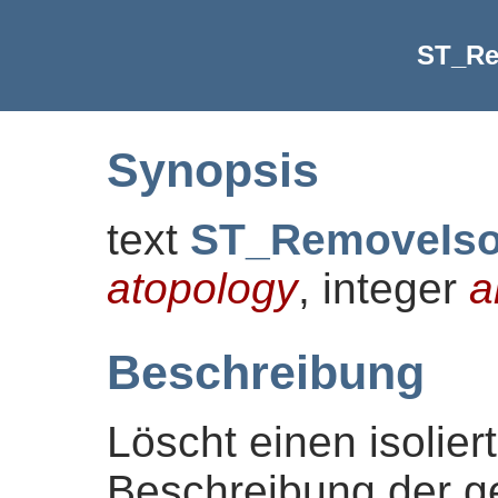
ST_Re
Synopsis
text
ST_RemoveIs
atopology
, integer
a
Beschreibung
Löscht einen isolier
Beschreibung der 