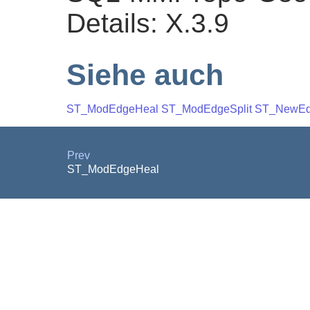
Details: X.3.9
Siehe auch
ST_ModEdgeHeal
ST_ModEdgeSplit
ST_NewEdg
Prev
ST_ModEdgeHeal