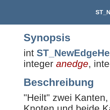
ST_N
Synopsis
int
ST_NewEdgeHe
integer
anedge
, int
Beschreibung
"Heilt" zwei Kanten
Knoten und beide K