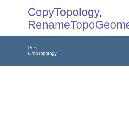
CopyTopology
,
RenameTopoGeome
Prev
DropTopology