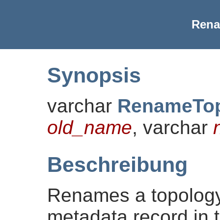
Rena
Synopsis
varchar
RenameTo
old_name
, varchar
Beschreibung
Renames a topology
metadata record in 