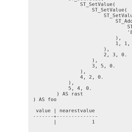
                ST_SetValue(

                    ST_SetValue(

                        ST_SetValu
                            ST_Add
                                ST
                                '8
                            ),

                            1, 1, 
                        ),

                        2, 3, 0.

                    ),

                    3, 5, 0.

                ),

                4, 2, 0.

            ),

            5, 4, 0.

        ) AS rast

) AS foo

 value | nearestvalue

-------+--------------

       |            1
