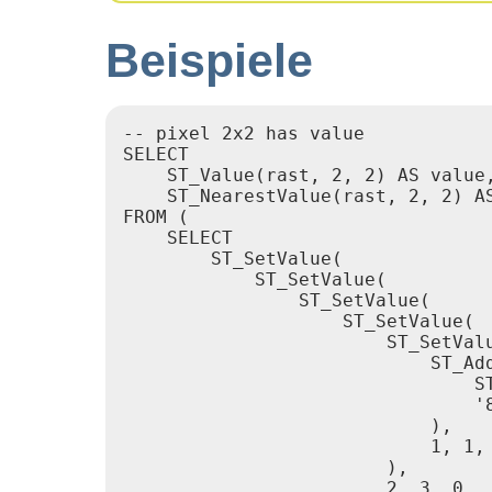
Beispiele
-- pixel 2x2 has value

SELECT

    ST_Value(rast, 2, 2) AS value,
    ST_NearestValue(rast, 2, 2) AS
FROM (

    SELECT

        ST_SetValue(

            ST_SetValue(

                ST_SetValue(

                    ST_SetValue(

                        ST_SetValu
                            ST_Add
                                ST
                                '8
                            ),

                            1, 1, 
                        ),

                        2, 3, 0.
