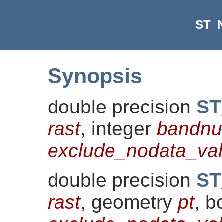
ST_N
Synopsis
double precision
ST
rast
, integer
bandn
exclude_nodata_val
double precision
ST
rast
, geometry
pt
, b