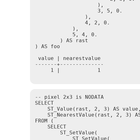
                    ),

                    3, 5, 0.

                ),

                4, 2, 0.

            ),

            5, 4, 0.

        ) AS rast

) AS foo

 value | nearestvalue

-------+--------------

     1 |            1

-- pixel 2x3 is NODATA

SELECT

    ST_Value(rast, 2, 3) AS value,
    ST_NearestValue(rast, 2, 3) AS
FROM (

    SELECT

        ST_SetValue(

            ST_SetValue(
