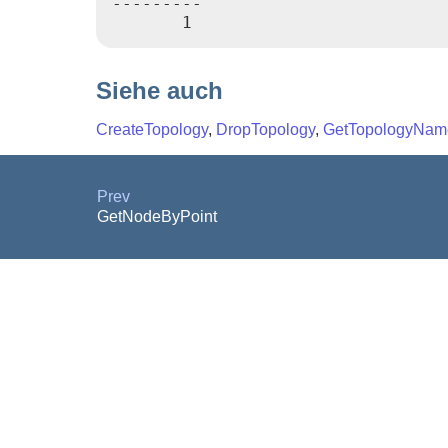
---------

       1
Siehe auch
CreateTopology
,
DropTopology
,
GetTopologyNam
Prev
GetNodeByPoint