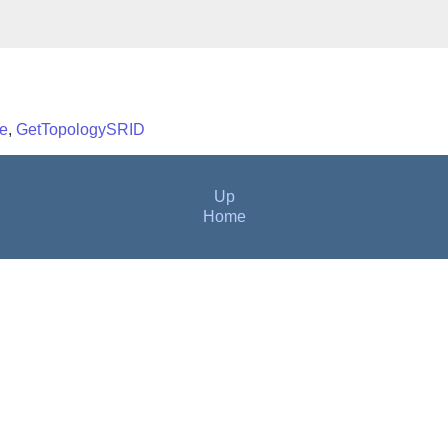
e
,
GetTopologySRID
Up
Home