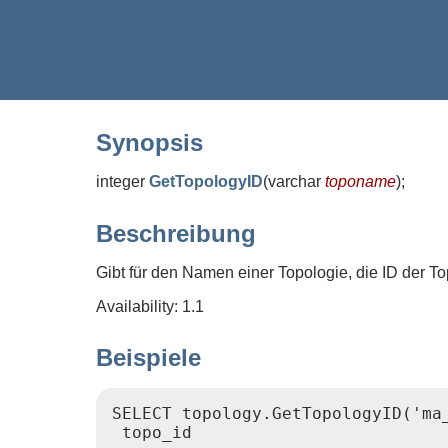
Synopsis
integer
GetTopologyID
(
varchar
toponame
)
;
Beschreibung
Gibt für den Namen einer Topologie, die ID der To
Availability: 1.1
Beispiele
SELECT topology.GetTopologyID('ma_
 topo_id
