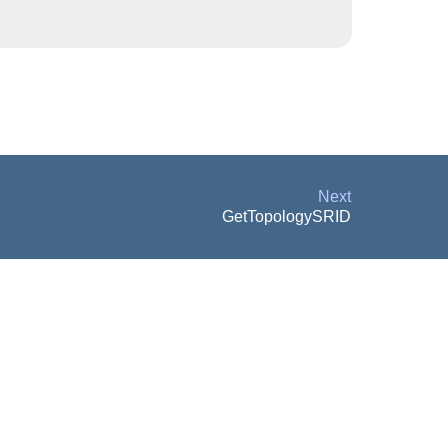
Next
GetTopologySRID