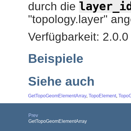
layer_i
durch die
"topology.layer" an
Verfügbarkeit: 2.0.0
Beispiele
Siehe auch
GetTopoGeomElementArray
,
TopoElement
,
Topo
Prev
GetTopoGeomElementArray