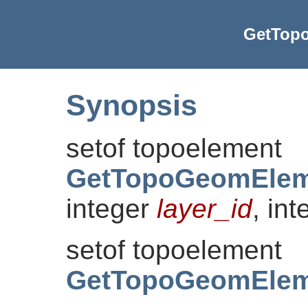
GetTop
Synopsis
setof topoelement
GetTopoGeomElem
integer
layer_id
, in
setof topoelement
GetTopoGeomElem