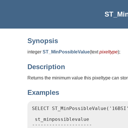
ST_Min
Synopsis
integer
ST_MinPossibleValue
(
text
pixeltype
)
;
Description
Returns the minimum value this pixeltype can stor
Examples
SELECT ST_MinPossibleValue('16BSI'
 st_minpossiblevalue

---------------------
