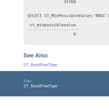
              -32768

SELECT ST_MinPossibleValue('8BUI')
 st_minpossiblevalue

---------------------

                   0

See Also
ST_BandPixelType
Prev
ST_BandPixelType