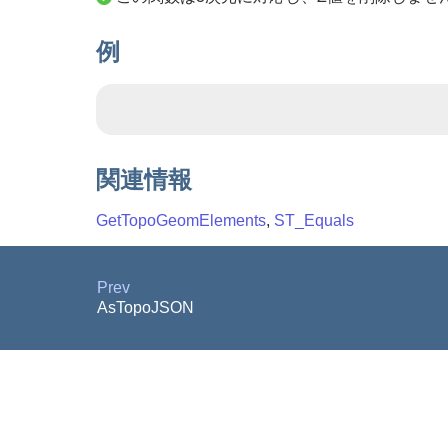
例
関連情報
GetTopoGeomElements
,
ST_Equals
Prev
AsTopoJSON