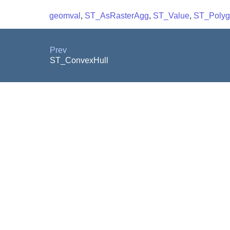
geomval
,
ST_AsRasterAgg
,
ST_Value
,
ST_Poly
Prev
ST_ConvexHull