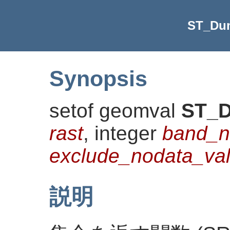
ST_Du
Synopsis
setof geomval
ST_
rast
, integer
band_
exclude_nodata_v
説明