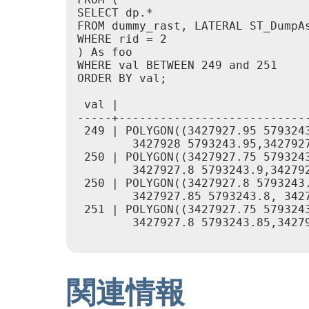
SELECT dp.*

FROM dummy_rast, LATERAL ST_DumpAs
WHERE rid = 2

) As foo

WHERE val BETWEEN 249 and 251

ORDER BY val;

 val |                            
-----+----------------------------
 249 | POLYGON((3427927.95 5793243
        3427928 5793243.95,3427927
 250 | POLYGON((3427927.75 5793243
        3427927.8 5793243.9,342792
 250 | POLYGON((3427927.8 5793243.
        3427927.85 5793243.8, 3427
 251 | POLYGON((3427927.75 5793243
        3427927.8 5793243.85,34279
関連情報