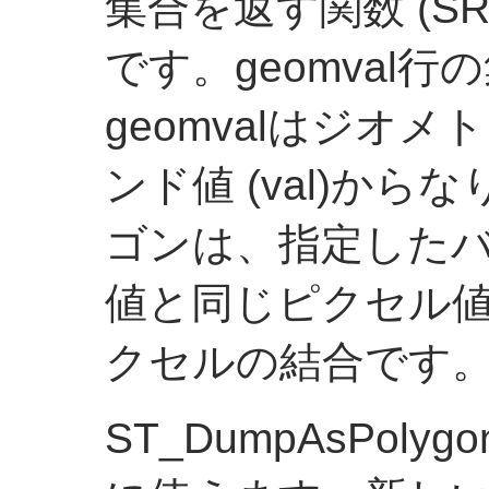
集合を返す関数 (SRF=set
です。geomval
geomvalはジオメ
ンド値 (val)か
ゴンは、指定したバ
値と同じピクセル
クセルの結合です
ST_DumpAsPo